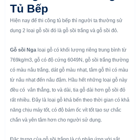
Tủ Bếp
Hiện nay để thi công tủ bếp thì người ta thường sử
dụng 2 loại gỗ sồi đó là gỗ sồi trắng và gỗ sồi đỏ.
Gỗ sồi Nga
loại gỗ có khối lượng riêng trung bình từ
769kg/m3, gỗ có độ cứng 6049N, gỗ sồi trắng thường
có màu nâu trắng, dát gỗ màu nhạt, tâm gỗ thì có màu
từ nâu nhạt đến nâu đậm. Hầu hết những loại gỗ này
đều có vân thẳng, to và dài, tia gỗ dài hơn gỗ sồi đỏ
rất nhiều. Đây là loại gỗ khá bến theo thời gian có khả
năng chịu máy tốt, có độ bám ốc vít tốt tạo sự chắc
chắn và yên tâm hơn cho người sử dụng.
Đặc trưng của gỗ sồi trắng là có phản ứng với sắt