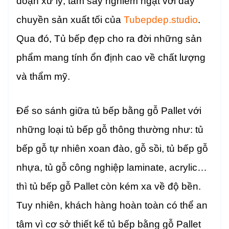
đoạn xử lý, tẩm sấy nghiêm ngặt với dây
chuyền sản xuất tối của
Tubepdep.studio
.
Qua đó, Tủ bếp đẹp cho ra đời những sản
phẩm mang tính ổn định cao về chất lượng
và thẩm mỹ.
Để so sánh giữa tủ bếp bằng gỗ Pallet với
những loại tủ bếp gỗ thông thường như: t
ủ
bếp gỗ tự nhiên xoan đào, gỗ sồi, t
ủ bếp gỗ
nhựa, t
ủ gỗ công nghiệp laminate, acrylic…
t
hì tủ bếp gỗ Pallet còn kém xa về độ bền.
Tuy nhiên, khách hàng hoàn toàn có thể an
tâm vì cơ sở thiết kế tủ bếp bằng gỗ Pallet