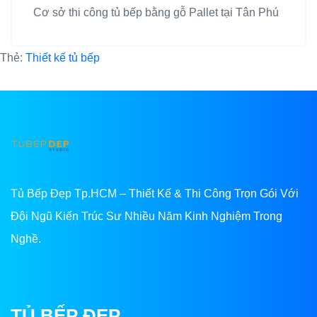
Cơ sở thi công tủ bếp bằng gỗ Pallet tại Tân Phú
Thẻ:
Thiết kế tủ bếp
Tủ Bếp Đẹp Tp.HCM – Thiết Kế & Thi Công Trọn Gói Với
Đội Ngũ Kiến Trúc Sư Nhiều Năm Kinh Nghiệm Trong
Nghề.
TỦ BẾP ĐẸP