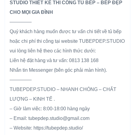
STUDIO THIẾT KẾ THI CÔNG TỦ BẾP – BẾP ĐẸP
CHO MỌI GIA ĐÌNH
————–
Quý khách hàng muốn được tư vấn chi tiết về tủ bếp
hoặc chi phí thi công tại website TUBEPDEP.STUDIO
vui lòng liên hệ theo các hình thức dưới:
Liên hệ đặt hàng và tư vấn: 0813 138 168
Nhắn tin Messenger (bên góc phải màn hình).
————–
TUBEPDEP.STUDIO – NHANH CHÓNG – CHẤT
LƯỢNG – KINH TẾ .
– Giờ làm việc: 8:00-18:00 hàng ngày
– Email: tubepdep.studio@gmail.com
– Website: https://tubepdep.studio/