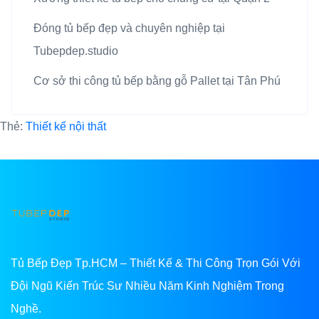
Đóng tủ bếp đẹp và chuyên nghiệp tại
Tubepdep.studio
Cơ sở thi công tủ bếp bằng gỗ Pallet tại Tân Phú
Thẻ:
Thiết kế nội thất
Tủ Bếp Đẹp Tp.HCM – Thiết Kế & Thi Công Trọn Gói Với
Đội Ngũ Kiến Trúc Sư Nhiều Năm Kinh Nghiệm Trong
Nghề.