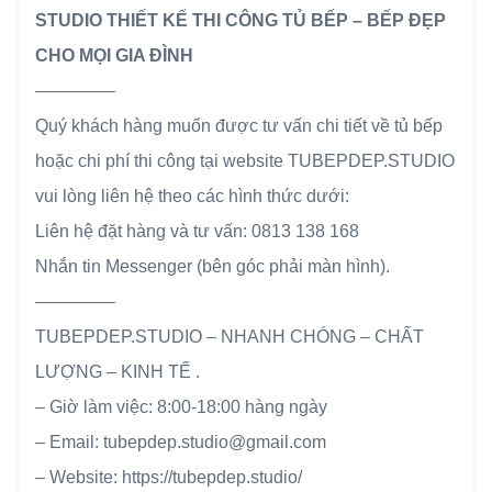
STUDIO THIẾT KẾ THI CÔNG TỦ BẾP – BẾP ĐẸP
CHO MỌI GIA ĐÌNH
————–
Quý khách hàng muốn được tư vấn chi tiết về tủ bếp
hoặc chi phí thi công tại website TUBEPDEP.STUDIO
vui lòng liên hệ theo các hình thức dưới:
Liên hệ đặt hàng và tư vấn: 0813 138 168
Nhắn tin Messenger (bên góc phải màn hình).
————–
TUBEPDEP.STUDIO – NHANH CHÓNG – CHẤT
LƯỢNG – KINH TẾ .
– Giờ làm việc: 8:00-18:00 hàng ngày
– Email: tubepdep.studio@gmail.com
– Website: https://tubepdep.studio/