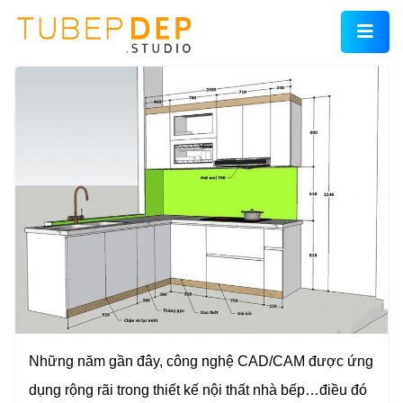
Những năm gần đây,
công nghệ CAD/CAM
được ứng
dụng rộng rãi trong thiết kế nội thất nhà bếp…điều đó