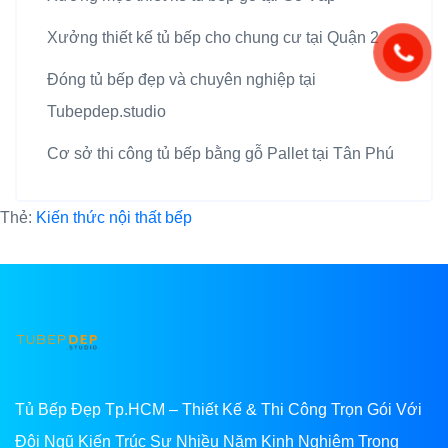
Xưởng thiết kế tủ bếp cho chung cư tại Quận 2
Đóng tủ bếp đẹp và chuyên nghiệp tại
Tubepdep.studio
Cơ sở thi công tủ bếp bằng gỗ Pallet tại Tân Phú
Thẻ:
Kiến thức nội thất bếp
Tủ Bếp Đẹp Tp.HCM – Thiết Kế & Thi Công Trọn Gói Với
Đội Ngũ Kiến Trúc Sư Nhiều Năm Kinh Nghiệm Trong