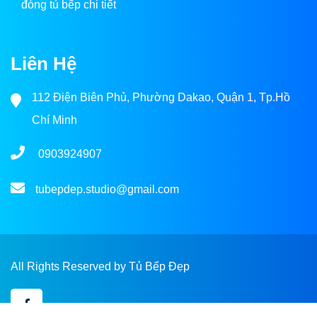
đóng tủ bếp chi tiết
Liên Hệ
112 Điện Biên Phủ, Phường Dakao, Quận 1, Tp.Hồ
Chí Minh
0903924907
tubepdep.studio@gmail.com
All Rights Reserved by Tủ Bếp Đẹp