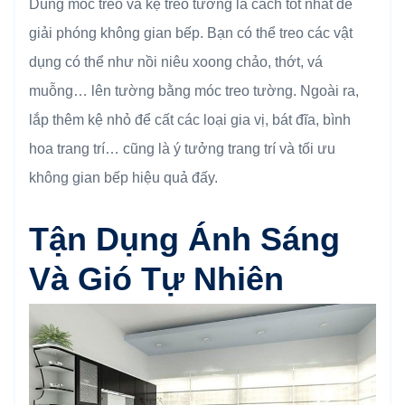
Dùng móc treo và kệ treo tường là cách tốt nhất để
giải phóng không gian bếp. Bạn có thể treo các vật
dụng có thể như nồi niêu xoong chảo, thớt, vá
muỗng… lên tường bằng móc treo tường. Ngoài ra,
lắp thêm kệ nhỏ để cất các loại gia vị, bát đĩa, bình
hoa trang trí… cũng là ý tưởng trang trí và tối ưu
không gian bếp hiệu quả đấy.
Tận Dụng Ánh Sáng
Và Gió Tự Nhiên