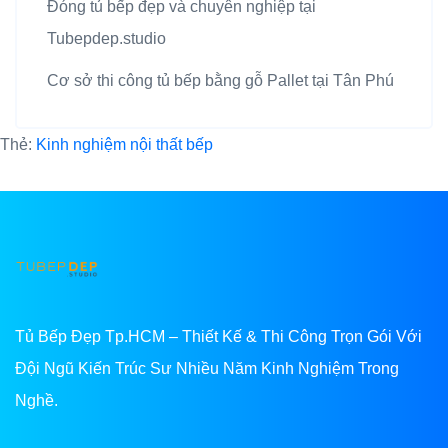
Đóng tủ bếp đẹp và chuyên nghiệp tại
Tubepdep.studio
Cơ sở thi công tủ bếp bằng gỗ Pallet tại Tân Phú
Thẻ:
Kinh nghiệm nội thất bếp
Tủ Bếp Đẹp Tp.HCM – Thiết Kế & Thi Công Trọn Gói Với
Đội Ngũ Kiến Trúc Sư Nhiều Năm Kinh Nghiệm Trong
Nghề.