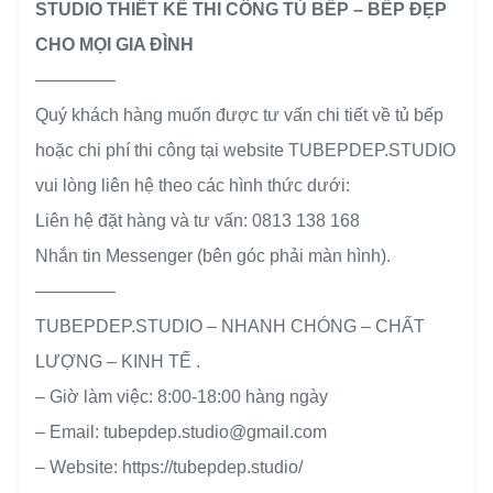
STUDIO THIẾT KẾ THI CÔNG TỦ BẾP – BẾP ĐẸP
CHO MỌI GIA ĐÌNH
————–
Quý khách hàng muốn được tư vấn chi tiết về tủ bếp
hoặc chi phí thi công tại website TUBEPDEP.STUDIO
vui lòng liên hệ theo các hình thức dưới:
Liên hệ đặt hàng và tư vấn: 0813 138 168
Nhắn tin Messenger (bên góc phải màn hình).
————–
TUBEPDEP.STUDIO – NHANH CHÓNG – CHẤT
LƯỢNG – KINH TẾ .
– Giờ làm việc: 8:00-18:00 hàng ngày
– Email: tubepdep.studio@gmail.com
– Website: https://tubepdep.studio/