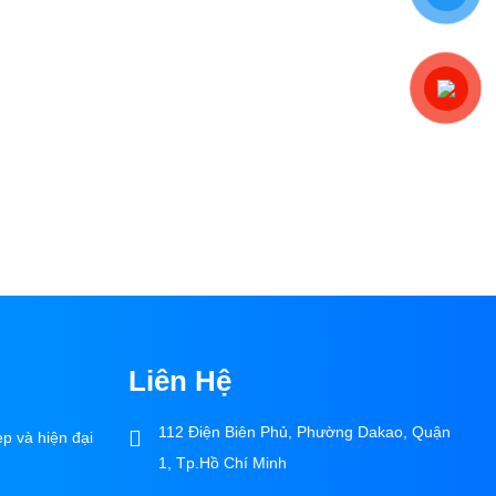
Liên Hệ
112 Điện Biên Phủ, Phường Dakao, Quận
p và hiện đại
1, Tp.Hồ Chí Minh