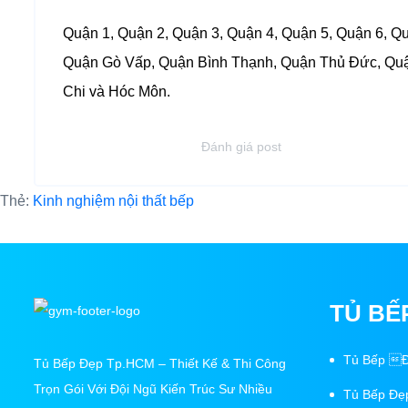
Quận 1, Quận 2, Quận 3, Quận 4, Quận 5, Quận 6, Qu
Quận Gò Vấp, Quận Bình Thạnh, Quận Thủ Đức, Quậ
Chi và Hóc Môn.
Đánh giá post
Thẻ:
Kinh nghiệm nội thất bếp
TỦ BẾ
Tủ Bếp Đ
Tủ Bếp Đẹp Tp.HCM – Thiết Kế & Thi Công
Trọn Gói Với Đội Ngũ Kiến Trúc Sư Nhiều
Tủ Bếp Đẹ