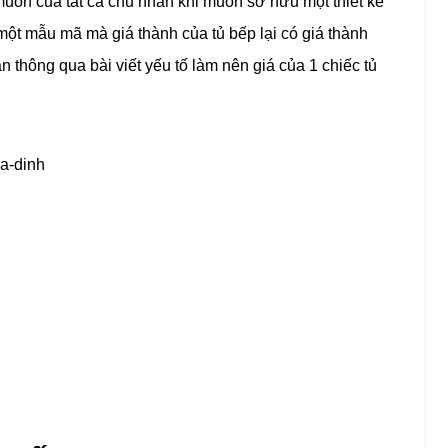
muốn của tất cả chủ nhân khi muốn sở hữu một thiết kế
ột mẫu mã mà giá thành của tủ bếp lại có giá thành
 thông qua bài viết yếu tố làm nên giá của 1 chiếc tủ