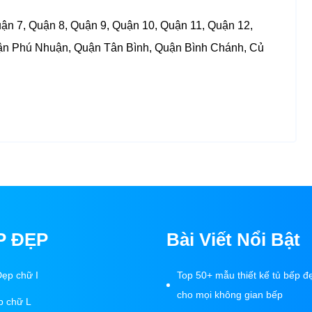
ận 7, Quận 8, Quận 9, Quận 10, Quận 11, Quận 12,
n Phú Nhuận, Quận Tân Bình, Quận Bình Chánh, Củ
P ĐẸP
Bài Viết Nổi Bật
ẹp chữ I
Top 50+ mẫu thiết kế tủ bếp đẹ
cho mọi không gian bếp
p chữ L