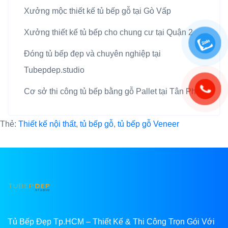
Xưởng mộc thiết kế tủ bếp gỗ tại Gò Vấp
Xưởng thiết kế tủ bếp cho chung cư tại Quận 2
Đóng tủ bếp đẹp và chuyên nghiệp tại
Tubepdep.studio
Cơ sở thi công tủ bếp bằng gỗ Pallet tại Tân Phú
Thẻ:
Thiết kế nội thất
,
tủ bếp gỗ
,
tủ bếp gỗ Veneer
Tủ Bếp Đẹp Tp.HCM – Thiết Kế & Thi Công Trọn Gói Với