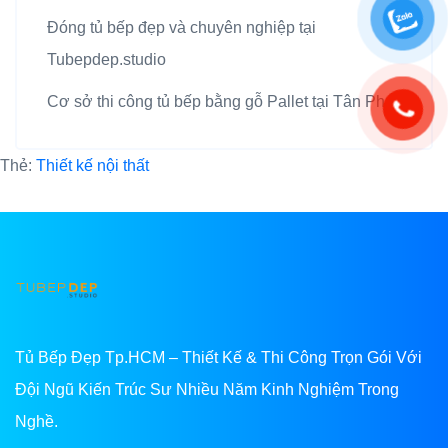
Đóng tủ bếp đẹp và chuyên nghiệp tại
Tubepdep.studio
Cơ sở thi công tủ bếp bằng gỗ Pallet tại Tân Phú
Thẻ:
Thiết kế nội thất
Tủ Bếp Đẹp Tp.HCM – Thiết Kế & Thi Công Trọn Gói Với
Đội Ngũ Kiến Trúc Sư Nhiều Năm Kinh Nghiệm Trong
Nghề.