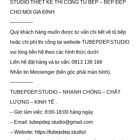
STUDIO THIẾT KẾ THI CÔNG TỦ BẾP – BẾP ĐẸP
CHO MỌI GIA ĐÌNH
————–
Quý khách hàng muốn được tư vấn chi tiết về tủ bếp
hoặc chi phí thi công tại website TUBEPDEP.STUDIO
vui lòng liên hệ theo các hình thức dưới:
Liên hệ đặt hàng và tư vấn: 0813 138 168
Nhắn tin Messenger (bên góc phải màn hình).
————–
TUBEPDEP.STUDIO – NHANH CHÓNG – CHẤT
LƯỢNG – KINH TẾ .
– Giờ làm việc: 8:00-18:00 hàng ngày
– Email: tubepdep.studio@gmail.com
– Website: https://tubepdep.studio/