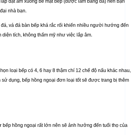
c lắp đặt âm xuống bề mặt bếp (được làm bằng đá) nên bạn
 đại nhà bạn.
ét đá, vá đá bàn bếp khá rắc rối khiến nhiều người hướng đến
m diện tích, không thẩm mỹ như việc lắp âm.
ọn loại bếp có 4, 6 hay 8 thậm chí 12 chế độ nấu khác nhau,
 sử dụng, bếp hồng ngoại đơn loại tốt sẽ được trang bị thêm
từ bếp hồng ngoại rất lớn nên sẽ ảnh hưởng đến tuổi thọ của