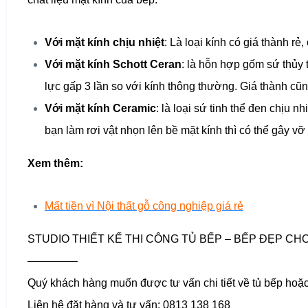
Với mặt kính chịu nhiệt
: Là loại kính có giá thành r
Với mặt kính Schott Ceran
: là hỗn hợp gốm sứ thủy 
lực gấp 3 lần so với kính thông thường. Giá thành cũ
Với mặt kính Ceramic
: là loại sứ tinh thể đen chịu 
bạn làm rơi vật nhọn lên bề mặt kính thì có thể gây vỡ
Xem thêm:
Mất tiền vì Nội thất gỗ công nghiệp giá rẻ
STUDIO THIẾT KẾ THI CÔNG TỦ BẾP – BẾP ĐẸP CHO
————–
Quý khách hàng muốn được tư vấn chi tiết về tủ bếp hoặc
Liên hệ đặt hàng và tư vấn: 0813 138 168