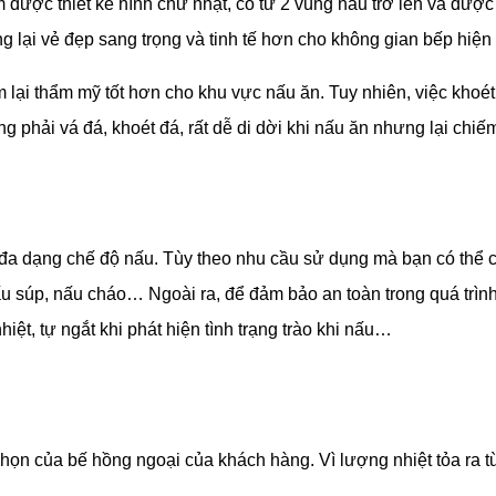
được thiết kế hình chữ nhật, có từ 2 vùng nấu trở lên và đượ
g lại vẻ đẹp sang trọng và tinh tế hơn cho không gian bếp hiện
em lại thẩm mỹ tốt hơn cho khu vực nấu ăn. Tuy nhiên, việc kho
phải vá đá, khoét đá, rất dễ di dời khi nấu ăn nhưng lại chiế
đa dạng chế độ nấu. Tùy theo nhu cầu sử dụng mà bạn có thể ch
u súp, nấu cháo… Ngoài ra, để đảm bảo an toàn trong quá trình
ệt, tự ngắt khi phát hiện tình trạng trào khi nấu…
 chọn của bế hồng ngoại của khách hàng. Vì lượng nhiệt tỏa ra 