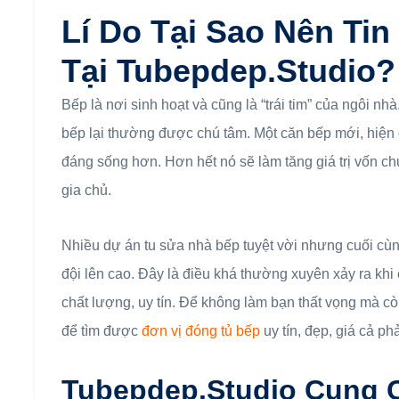
Lí Do Tại Sao Nên Ti
Tại Tubepdep.studio?
Bếp là nơi sinh hoạt và cũng là “trái tim” của ngôi nh
bếp lại thường được chú tâm. Một căn bếp mới, hiện 
đáng sống hơn. Hơn hết nó sẽ làm tăng giá trị vốn ch
gia chủ.
Nhiều dự án tu sửa nhà bếp tuyệt vời nhưng cuối cùng
đội lên cao. Đây là điều khá thường xuyên xảy ra khi
chất lượng, uy tín. Để không làm bạn thất vọng mà c
để tìm được
đơn vị đóng tủ bếp
uy tín, đẹp, giá cả p
Tubepdep.studio Cung C