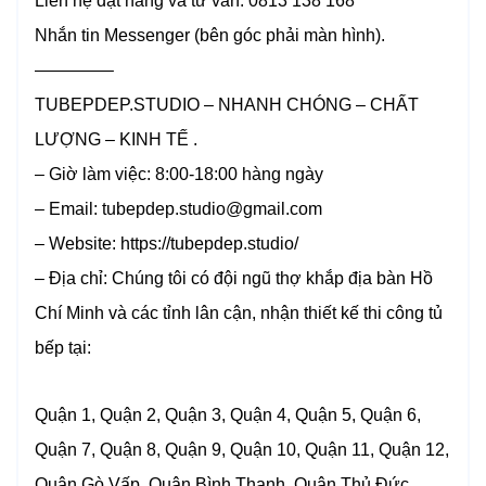
Liên hệ đặt hàng và tư vấn: 0813 138 168
Nhắn tin Messenger (bên góc phải màn hình).
————–
TUBEPDEP.STUDIO – NHANH CHÓNG – CHẤT
LƯỢNG – KINH TẾ .
– Giờ làm việc: 8:00-18:00 hàng ngày
– Email: tubepdep.studio@gmail.com
– Website: https://tubepdep.studio/
– Địa chỉ: Chúng tôi có đội ngũ thợ khắp địa bàn Hồ
Chí Minh và các tỉnh lân cận, nhận thiết kế thi công tủ
bếp tại:
Quận 1, Quận 2, Quận 3, Quận 4, Quận 5, Quận 6,
Quận 7, Quận 8, Quận 9, Quận 10, Quận 11, Quận 12,
Quận Gò Vấp, Quận Bình Thạnh, Quận Thủ Đức,