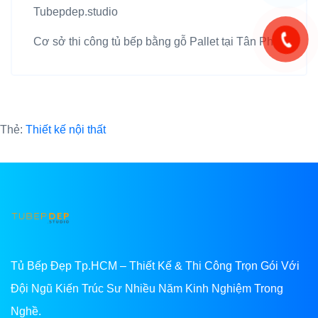
Tubepdep.studio
Cơ sở thi công tủ bếp bằng gỗ Pallet tại Tân Phú
Thẻ:
Thiết kế nội thất
Tủ Bếp Đẹp Tp.HCM – Thiết Kế & Thi Công Trọn Gói Với
Đội Ngũ Kiến Trúc Sư Nhiều Năm Kinh Nghiệm Trong
Nghề.