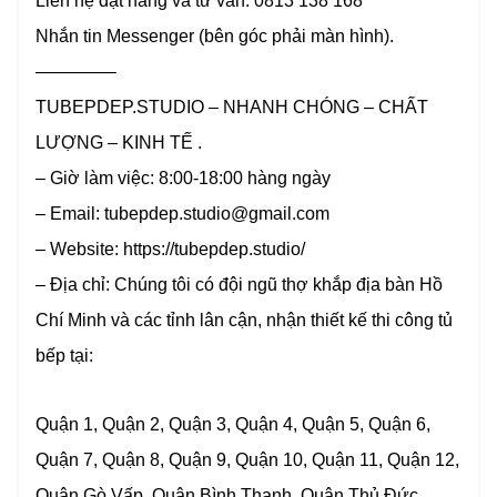
Liên hệ đặt hàng và tư vấn: 0813 138 168
Nhắn tin Messenger (bên góc phải màn hình).
————–
TUBEPDEP.STUDIO – NHANH CHÓNG – CHẤT
LƯỢNG – KINH TẾ .
– Giờ làm việc: 8:00-18:00 hàng ngày
– Email: tubepdep.studio@gmail.com
– Website: https://tubepdep.studio/
– Địa chỉ: Chúng tôi có đội ngũ thợ khắp địa bàn Hồ
Chí Minh và các tỉnh lân cận, nhận thiết kế thi công tủ
bếp tại:
Quận 1, Quận 2, Quận 3, Quận 4, Quận 5, Quận 6,
Quận 7, Quận 8, Quận 9, Quận 10, Quận 11, Quận 12,
Quận Gò Vấp, Quận Bình Thạnh, Quận Thủ Đức,