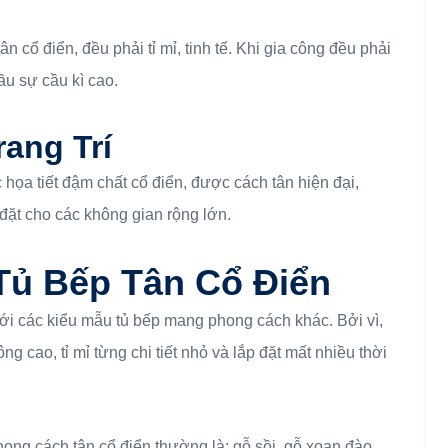
 cổ điển, đều phải tỉ mỉ, tinh tế. Khi gia công đều phải
ầu sự cầu kì cao.
ang Trí
họa tiết đậm chất cổ điển, được cách tân hiện đại,
đặt cho các không gian rộng lớn.
Tủ Bếp Tân Cổ Điển
với các kiểu mẫu tủ bếp mang phong cách khác. Bởi vì,
g cao, tỉ mỉ từng chi tiết nhỏ và lắp đặt mất nhiều thời
ong cách tân cổ điển thường là: gỗ sồi, gỗ xoan đào,