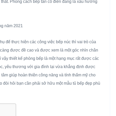
ội thất. Phong cách bếp tân cổ điển đang là xấu hướng
ụ để thực hiện các công việc bếp núc thì vai trò của
y càng được đề cao và được xem là một góc nhìn chân
vì vậy thiết kế phòng bếp là một hạng mục rất được các
óc, yêu thương với gia đình lại vừa khẳng định được
ng tâm giúp hoàn thiện công năng và tính thẩm mỹ cho
ảo đòi hỏi bạn cần phải sở hữu một mẫu tủ bếp đẹp phù