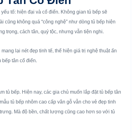
p Tân Cổ Điển
 yếu tố: hiện đại và cổ điển. Không gian tủ bếp sẽ
ài cũng không quá “công nghệ” như dòng tủ bếp hiện
 trọng, cách tân, quý tộc, nhưng vẫn tiện nghi.
ang lại nét đẹp tinh tế, thể hiện giá trị nghệ thuật ấn
 bếp tân cổ điển.
m tủ bếp. Hiện nay, các gia chủ muốn lắp đặt tủ bếp tân
 mẫu tủ bếp nhôm cao cấp vân gỗ vẫn cho vẻ đẹp tinh
 trưng. Mà độ bền, chất lượng cũng cao hơn so với tủ