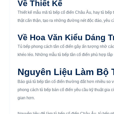
Về Thiết Kế
Thiết kế mẫu mã tủ bếp cổ điển Châu Âu, hay tủ bếp tân
thật cẩn thận, tạo ra những đường nét độc đáo, yêu c
Về Hoa Văn Kiểu Dáng Tr
Tủ bếp phong cách tân cổ điển gây ấn tượng nhờ các 
khéo léo. Những mẫu tủ bếp tân cổ điển phù hợp lắp 
Nguyên Liệu Làm Bộ 
Báo giá tủ bếp tân cổ điển thường đắt hơn nhiều so 
phong cách tủ bếp bán cổ điển yêu cầu kỹ thuật gia côn
gian hơn.
Nguyên liệu để làm tủ bếp cổ điển Châu Âu, tủ bếp ph