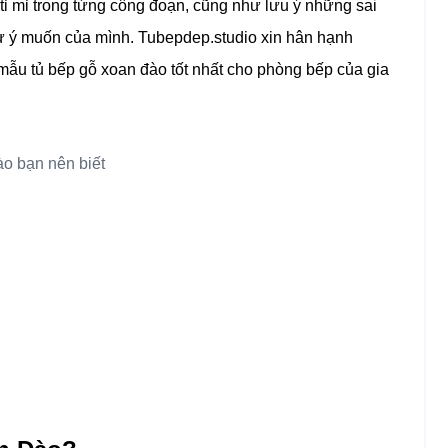
 tỉ mỉ trong từng công đoạn, cũng như lưu ý những sai
ư ý muốn của mình. Tubepdep.studio xin hân hạnh
ẫu tủ bếp gỗ xoan đào tốt nhất cho phòng bếp của gia