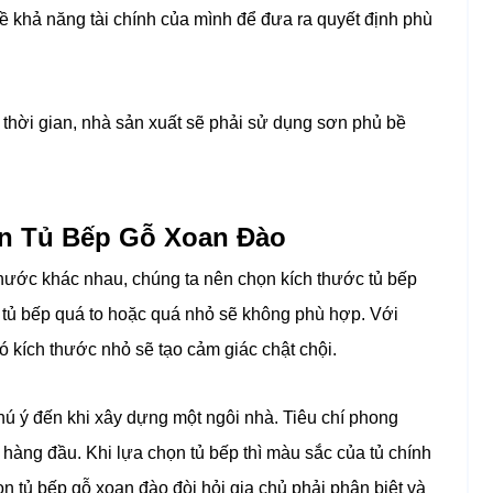
ề khả năng tài chính của mình để đưa ra quyết định phù
thời gian, nhà sản xuất sẽ phải sử dụng sơn phủ bề
ọn Tủ Bếp Gỗ Xoan Đào
hước khác nhau, chúng ta nên chọn kích thước tủ bếp
ế tủ bếp quá to hoặc quá nhỏ sẽ không phù hợp. Với
ó kích thước nhỏ sẽ tạo cảm giác chật chội.
hú ý đến khi xây dựng một ngôi nhà. Tiêu chí phong
 hàng đầu. Khi lựa chọn tủ bếp thì màu sắc của tủ chính
ọn tủ bếp gỗ xoan đào đòi hỏi gia chủ phải phân biệt và