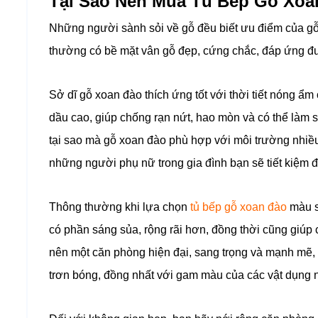
Tại Sao Nên Mua Tủ Bếp Gỗ Xoa
Những người sành sỏi về gỗ đều biết ưu điểm của 
thường có bề mặt vân gỗ đẹp, cứng chắc, đáp ứng được
Sở dĩ gỗ xoan đào thích ứng tốt với thời tiết nóng ẩm
dầu cao, giúp chống rạn nứt, hao mòn và có thể làm 
tại sao mà gỗ xoan đào phù hợp với môi trường nhiề
những người phụ nữ trong gia đình bạn sẽ tiết kiệm đ
Thông thường khi lựa chọn
tủ bếp gỗ xoan đào
màu s
có phần sáng sủa, rộng rãi hơn, đồng thời cũng giúp ch
nên một căn phòng hiện đại, sang trọng và mạnh mẽ, 
trơn bóng, đồng nhất với gam màu của các vật dụng nộ