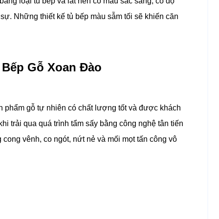
ằng loại tủ bếp và lát nền có màu sắc sáng, có độ
h sự. Những thiết kế tủ bếp màu sẫm tối sẽ khiến căn
 Bếp Gỗ Xoan Đào
n phẩm gỗ tự nhiên có chất lượng tốt và được khách
hi trải qua quá trình tẩm sấy bằng công nghệ tân tiến
cong vênh, co ngót, nứt nẻ và mối mọt tấn công vô