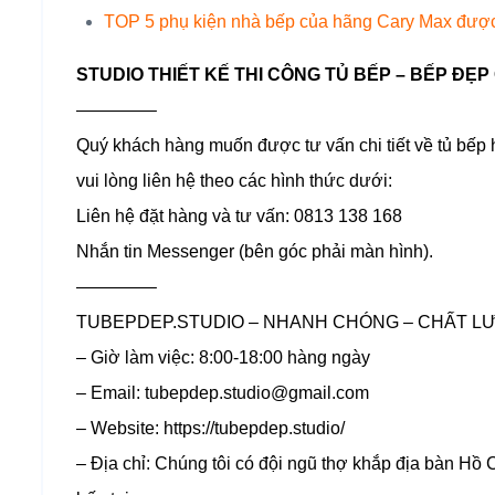
TOP 5 phụ kiện nhà bếp của hãng Cary Max đượ
STUDIO THIẾT KẾ THI CÔNG TỦ BẾP – BẾP ĐẸP 
————–
Quý khách hàng muốn được tư vấn chi tiết về tủ bếp
vui lòng liên hệ theo các hình thức dưới:
Liên hệ đặt hàng và tư vấn: 0813 138 168
Nhắn tin Messenger (bên góc phải màn hình).
————–
TUBEPDEP.STUDIO – NHANH CHÓNG – CHẤT LƯỢ
– Giờ làm việc: 8:00-18:00 hàng ngày
– Email: tubepdep.studio@gmail.com
– Website: https://tubepdep.studio/
– Địa chỉ: Chúng tôi có đội ngũ thợ khắp địa bàn Hồ Ch