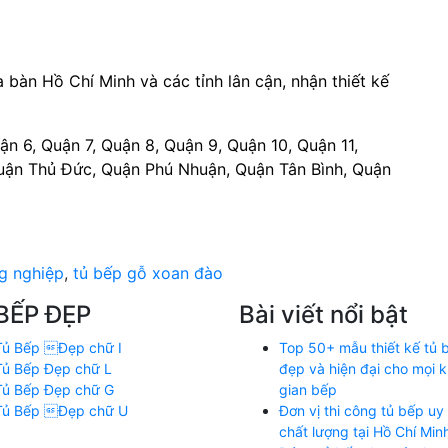
a bàn Hồ Chí Minh và các tỉnh lân cận, nhận thiết kế
ận 6, Quận 7, Quận 8, Quận 9, Quận 10, Quận 11,
uận Thủ Đức, Quận Phú Nhuận, Quận Tân Bình, Quận
g nghiệp
,
tủ bếp gỗ xoan đào
BẾP ĐẸP
Bài viết nổi bật
Tủ Bếp Đẹp chữ I
Top 50+ mẫu thiết kế tủ 
Tủ Bếp Đẹp chữ L
đẹp và hiện đại cho mọi 
Tủ Bếp Đẹp chữ G
gian bếp
Tủ Bếp Đẹp chữ U
Đơn vị thi công tủ bếp uy 
chất lượng tại Hồ Chí Min