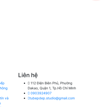
Liên hệ
bếp
112 Điện Biên Phủ, Phường
không
Dakao, Quận 1, Tp.Hồ Chí Minh
0903924907
tín và
tubepdep.studio@gmail.com
h