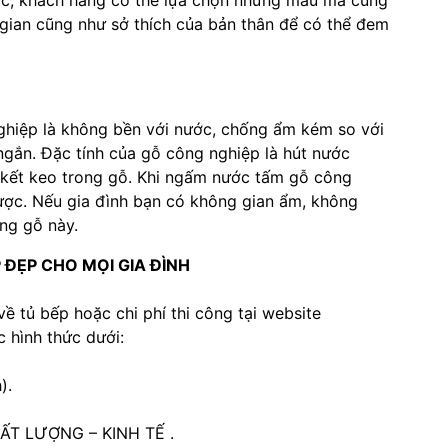
gian cũng như sở thích của bản thân để có thể đem
ghiệp là không bền với nước, chống ẩm kém so với
 ngắn. Đặc tính của gỗ công nghiệp là hút nước
 kết keo trong gỗ. Khi ngấm nước tấm gỗ công
được. Nếu gia đình bạn có không gian ẩm, không
ằng gỗ này.
P ĐẸP CHO MỌI GIA ĐÌNH
ề tủ bếp hoặc chi phí thi công tại website
 hình thức dưới:
).
T LƯỢNG – KINH TẾ .