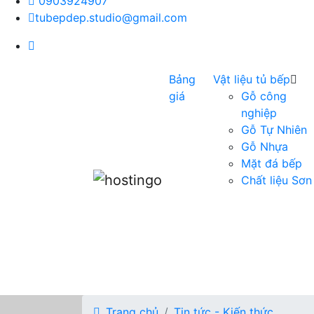
0903924907
tubepdep.studio@gmail.com
Bảng
Vật liệu tủ bếp
giá
Gỗ công
nghiệp
Gỗ Tự Nhiên
Gỗ Nhựa
Mặt đá bếp
Chất liệu Sơn
Trang chủ
Tin tức - Kiến thức