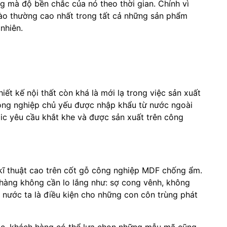
g mà độ bền chắc của nó theo thời gian. Chính vì
ào thường cao nhất trong tất cả những sản phẩm
nhiên.
iết kế nội thất còn khá là mới lạ trong việc sản xuất
công nghiệp chủ yếu được nhập khẩu từ nước ngoài
ylic yêu cầu khắt khe và được sản xuất trên công
kĩ thuật cao trên cốt gỗ công nghiệp MDF chống ẩm.
 hàng không cần lo lắng như: sợ cong vênh, không
ở nước ta là điều kiện cho những con côn trùng phát
sắc, khách hàng có thể lựa chọn những mẫu mã cũng