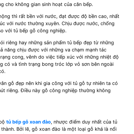
g cho không gian sinh hoạt của căn bếp.
ộng thì rất bền với nước, đạt được độ bền cao, nhất
 xúc với nước thường xuyên. Chịu được nước, chống
so với tủ bếp gỗ công nghiệp.
nói riêng hay những sản phẩm tủ bếp đẹp từ những
khả năng chịu được với những va chạm mạnh tác
trạng cong, vênh do việc tiếp xúc với những nhiệt độ
 có và tình trạng bong tróc lớp vỏ sơn bên ngoài
có.
ân gỗ đẹp nên khi gia công với tủ gỗ tự nhiên ta có
hút riêng. Điều này gỗ công nghiệp thường không
 bộ
tủ bếp gỗ xoan đào
, nhược điểm duy nhất của tủ
thành. Bởi lẽ, gỗ xoan đào là một loại gỗ khá là nổi