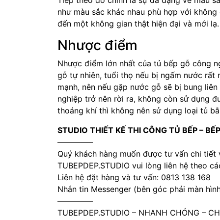
như màu sắc khác nhau phù hợp với không 
đến một không gian thật hiện đại và mới lạ.
Nhược điểm
Nhược điểm lớn nhất của tủ bếp gỗ công n
gỗ tự nhiên, tuổi thọ nếu bị ngấm nước rất
mạnh, nên nếu gặp nước gỗ sẽ bị bung liên
nghiệp trở nên rời ra, không còn sử dụng 
thoáng khí thì không nên sử dụng loại tủ b
STUDIO THIẾT KẾ THI CÔNG TỦ BẾP – BẾ
————–
Quý khách hàng muốn được tư vấn chi tiết v
TUBEPDEP.STUDIO vui lòng liên hệ theo các
Liên hệ đặt hàng và tư vấn: 0813 138 168
Nhắn tin Messenger (bên góc phải màn hình
————–
TUBEPDEP.STUDIO – NHANH CHÓNG – CHẤ