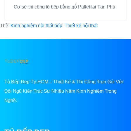
Cơ sở thi công tủ bếp bằng gỗ Pallet tại Tân Phú
Thẻ:
Kinh nghiệm nội thất bếp
,
Thiết kế nội thất
Tủ Bếp Đẹp Tp.HCM – Thiết Kế & Thi Công Trọn Gói Với
Đội Ngũ Kiến Trúc Sư Nhiều Năm Kinh Nghiệm Trong
Nghề.