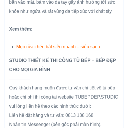
bắn vào mặt, bám vào da tay gây ảnh hưởng tới sức
khỏe như ngứa và rát vùng da tiếp xúc với chất tẩy.
Xem thêm:
Mẹo rửa chén bát siêu nhanh – siêu sạch
STUDIO THIẾT KẾ THI CÔNG TỦ BẾP – BẾP ĐẸP
CHO MỌI GIA ĐÌNH
————–
Quý khách hàng muốn được tư vấn chi tiết về tủ bếp
hoặc chi phí thi công tại website TUBEPDEP.STUDIO
vui lòng liên hệ theo các hình thức dưới:
Liên hệ đặt hàng và tư vấn: 0813 138 168
Nhắn tin Messenger (bên góc phải màn hình).