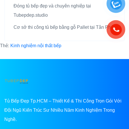
Đóng tủ bếp đẹp và chuyên nghiệp tại
Tubepdep.studio
Cơ sở thi công tủ bếp bằng gỗ Pallet tại Tân Phú
Thẻ:
Kinh nghiệm nội thất bếp
Tủ Bếp Đẹp Tp.HCM – Thiết Kế & Thi Công Trọn Gói Với
Đội Ngũ Kiến Trúc Sư Nhiều Năm Kinh Nghiệm Trong
Nghề.