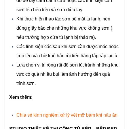
đó để tay cầm cánh cửa hoặc các linh kiện cần
sơn lên bên trên và sơn điều tay.
Khi thực hiện thao tác sơn bề mặt tủ lạnh, nên
dùng giấy báo che những khu vực không sơn (
nếu trường hợp cửa tủ lạnh bị tháo ra).
Các linh kiện các sau khi sơn cần được móc hoặc
treo lên và chờ khô hẵn rồi tiến hàng lắp ráp lại tủ.
Lựa chọn vị trí rộng rãi để sơn tủ, tránh những khu
vực có quá nhiều bụi làm ảnh hưởng đến quá
trình sơn.
Xem thêm:
Chia sẻ kinh nghiệm xử lý vết mỡ bám khi nấu ăn
STUDIO THIẾT KẾ THI CÔNG TỦ BẾP – BẾP ĐẸP