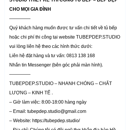
CHO MỌI GIA ĐÌNH
————–
Quý khách hàng muốn được tư vấn chi tiết về tủ bếp
hoặc chi phí thi công tại website TUBEPDEP.STUDIO
vui lòng liên hệ theo các hình thức dưới:
Liên hệ đặt hàng và tư vấn: 0813 138 168
Nhắn tin Messenger (bên góc phải màn hình).
————–
TUBEPDEP.STUDIO – NHANH CHÓNG – CHẤT
LƯỢNG – KINH TẾ .
– Giờ làm việc: 8:00-18:00 hàng ngày
– Email: tubepdep.studio@gmail.com
– Website: https://tubepdep.studio/
– Địa chỉ: Chúng tôi có đội ngũ thợ khắp địa bàn Hồ