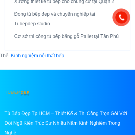
Xưởng thiết kế tủ bếp cho chung cư tại Quận 2
Đóng tủ bếp đẹp và chuyên nghiệp tại
Tubepdep.studio
Cơ sở thi công tủ bếp bằng gỗ Pallet tại Tân Phú
Thẻ:
Kinh nghiệm nội thất bếp
Tủ Bếp Đẹp Tp.HCM – Thiết Kế & Thi Công Trọn Gói Với
Đội Ngũ Kiến Trúc Sư Nhiều Năm Kinh Nghiệm Trong
Nghề.