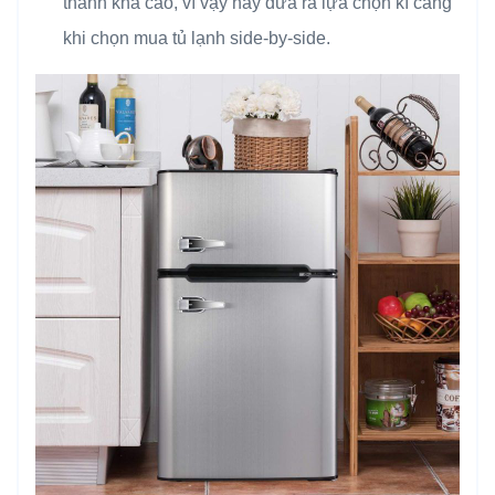
thành khá cao, vì vậy hãy đưa ra lựa chọn kĩ càng
khi chọn mua tủ lạnh side-by-side.