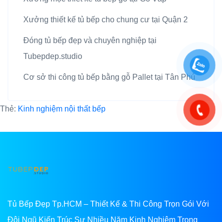
Xưởng thiết kế tủ bếp cho chung cư tại Quận 2
Đóng tủ bếp đẹp và chuyên nghiệp tại
Tubepdep.studio
Cơ sở thi công tủ bếp bằng gỗ Pallet tại Tân Phú
Thẻ:
Kinh nghiệm nội thất bếp
Tủ Bếp Đẹp Tp.HCM – Thiết Kế & Thi Công Trọn Gói Với
Đội Ngũ Kiến Trúc Sư Nhiều Năm Kinh Nghiệm Trong