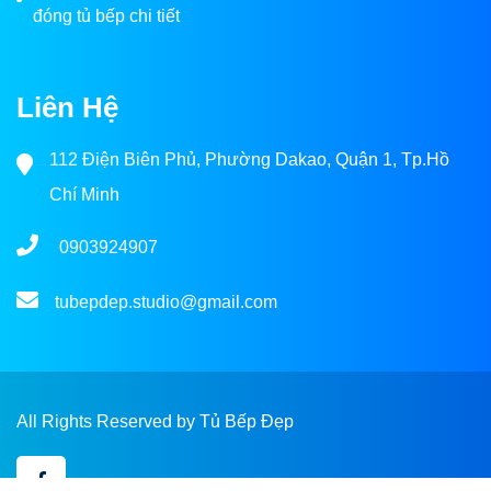
đóng tủ bếp chi tiết
Liên Hệ
112 Điện Biên Phủ, Phường Dakao, Quận 1, Tp.Hồ
Chí Minh
0903924907
tubepdep.studio@gmail.com
All Rights Reserved by Tủ Bếp Đẹp