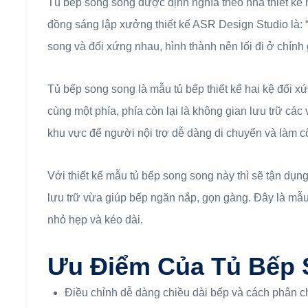
Tủ bếp song song được định nghĩa theo nhà thiết kế 
đồng sáng lập xưởng thiết kế ASR Design Studio là: 
song và đối xứng nhau, hình thành nên lối đi ở chính 
Tủ bếp song song là mẫu tủ bếp thiết kế hai kệ đối x
cùng một phía, phía còn lại là không gian lưu trữ các
khu vực để người nội trợ dễ dàng di chuyển và làm c
Với thiết kế mẫu tủ bếp song song này thì sẽ tận dụng
lưu trữ vừa giúp bếp ngăn nắp, gọn gàng. Đây là mẫu
nhỏ hẹp và kéo dài.
Ưu Điểm Của Tủ Bếp
Điều chỉnh dễ dàng chiều dài bếp và cách phân c