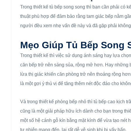
Trong thiết kế tủ bếp song song thì bạn cần phải có kế 
thuật phù hợp để đảm bảo rằng tam giác bếp nằm gần 
người đều xem nhẹ vấn đề này và đã gặp phải không ít 
Mẹo Giúp Tủ Bếp Song 
Trong thiết kế thì việc sử dụng ánh sáng hay lựa chọn
căn bếp trở nên sáng sủa, rộng mở hơn. Hay những
lừa thị giác khiến căn phòng trở nên thoáng rộng hơn.
là một gợi ý thú vị để tăng thêm nét độc đáo cho khôn
Và trong thiết kế phòng bếp nhỏ thì tủ bếp cao kịch t
cũng là một giải pháp hữu ích dành cho bạn trong thiế
một số hệ cánh gỗ kín bằng mặt kính để vừa tạo nét 
tự nhiên mang đến, lại rất dễ vệ sinh khi bị vấy bẩn.