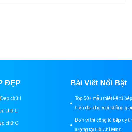
P ĐẸP
Bài Viết Nổi Bật
Đẹp chữ I
Top 50+ mẫu thiết kế tủ bế
hiện đại cho mọi không gia
ẹp chữ L
Đơn vị thi công tủ bếp uy tí
ẹp chữ G
lượng tại Hồ Chí Minh