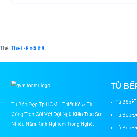
Thẻ:
Thiết kế nội thất
TỦ BẾ
Tủ Bếp 
Tủ Bếp Đẹp Tp.HCM – Thiết Kế & Thi
Công Trọn Gói Với Đội Ngũ Kiến Trúc Sư
Tủ Bếp Đ
Nhiều Năm Kinh Nghiệm Trong Nghề.
Tủ Bếp Đ