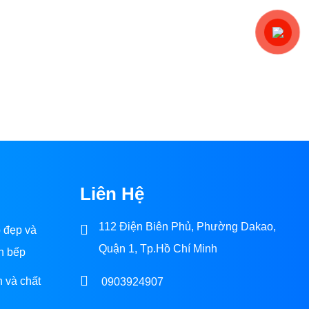
Liên Hệ
112 Điện Biên Phủ, Phường Dakao,
p đẹp và
Quận 1, Tp.Hồ Chí Minh
n bếp
n và chất
0903924907