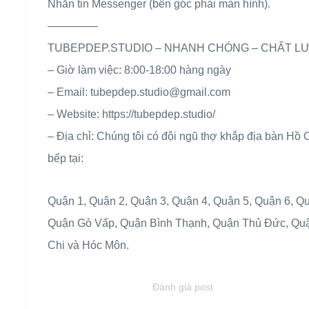
Nhắn tin Messenger (bên góc phải màn hình).
————–
TUBEPDEP.STUDIO – NHANH CHÓNG – CHẤT LƯỢ
– Giờ làm việc: 8:00-18:00 hàng ngày
– Email: tubepdep.studio@gmail.com
– Website: https://tubepdep.studio/
– Địa chỉ: Chúng tôi có đội ngũ thợ khắp địa bàn Hồ Ch
bếp tại:
Quận 1, Quận 2, Quận 3, Quận 4, Quận 5, Quận 6, Qu
Quận Gò Vấp, Quận Bình Thạnh, Quận Thủ Đức, Quậ
Chi và Hóc Môn.
Đánh giá post