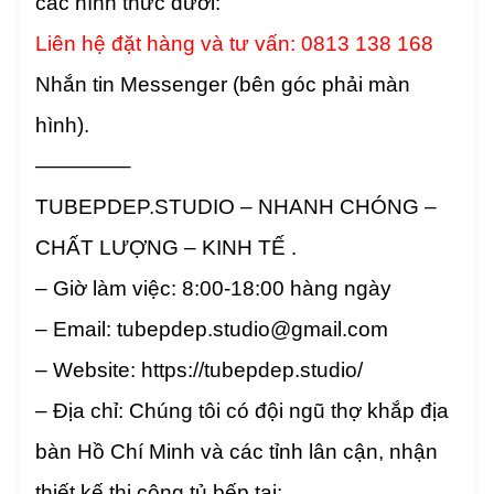
các hình thức dưới:
Liên hệ đặt hàng và tư vấn: 0813 138 168
Nhắn tin Messenger (bên góc phải màn
hình).
————–
TUBEPDEP.STUDIO – NHANH CHÓNG –
CHẤT LƯỢNG – KINH TẾ .
– Giờ làm việc: 8:00-18:00 hàng ngày
– Email: tubepdep.studio@gmail.com
– Website: https://tubepdep.studio/
– Địa chỉ: Chúng tôi có đội ngũ thợ khắp địa
bàn Hồ Chí Minh và các tỉnh lân cận, nhận
thiết kế thi công tủ bếp tại: