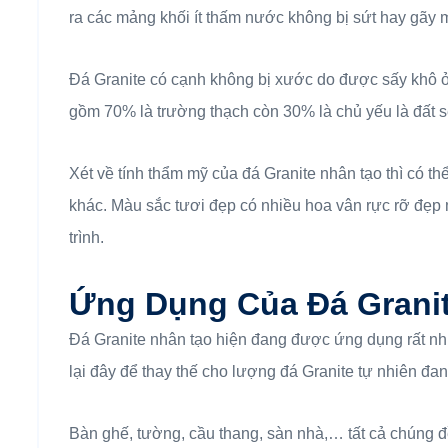
ra các mảng khối ít thấm nước không bị sứt hay gãy 
Đá Granite có cạnh không bị xước do được sấy khô ở 
gồm 70% là trường thạch còn 30% là chủ yếu là đất sé
Xét về tính thẩm mỹ của đá Granite nhân tạo thì có th
khác. Màu sắc tươi đẹp có nhiều hoa vân rực rỡ đẹp m
trình.
Ứng Dụng Của Đá Grani
Đá Granite nhân tạo hiện đang được ứng dụng rất nhiề
lại đây để thay thế cho lượng đá Granite tự nhiên đan
Bàn ghế, tường, cầu thang, sàn nhà,… tất cả chúng đ