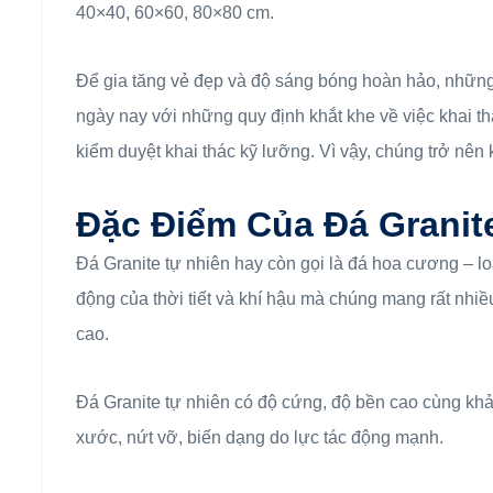
40×40, 60×60, 80×80 cm.
Để gia tăng vẻ đẹp và độ sáng bóng hoàn hảo, những
ngày nay với những quy định khắt khe về việc khai th
kiểm duyệt khai thác kỹ lưỡng. Vì vậy, chúng trở nên
Đặc Điểm Của Đá Granit
Đá Granite tự nhiên hay còn gọi là đá hoa cương – loạ
động của thời tiết và khí hậu mà chúng mang rất nhi
cao.
Đá Granite tự nhiên có độ cứng, độ bền cao cùng khả 
xước, nứt vỡ, biến dạng do lực tác động mạnh.