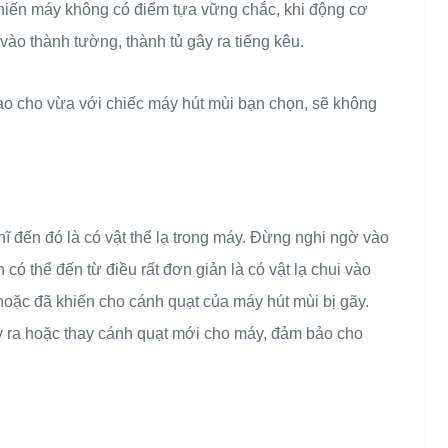
 khiến máy không có điểm tựa vững chắc, khi động cơ
ào thành tường, thành tủ gây ra tiếng kêu.
đó sao cho vừa với chiếc máy hút mùi bạn chọn, sẽ không
hĩ đến đó là có vật thể lạ trong máy. Đừng nghi ngờ vào
 thể đến từ điều rất đơn giản là có vật lạ chui vào
oặc đã khiến cho cánh quạt của máy hút mùi bị gãy.
y ra hoặc thay cánh quạt mới cho máy, đảm bảo cho