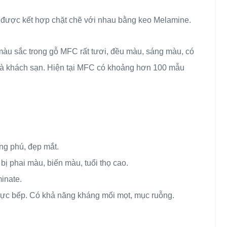
ày được kết hợp chặt chẽ với nhau bằng keo Melamine.
màu sắc trong gỗ MFC rất tươi, đều màu, sáng màu, có
 và khách sạn. Hiện tại MFC có khoảng hơn 100 mẫu
ng phú, đẹp mắt.
bị phai màu, biến màu, tuổi thọ cao.
inate.
 vực bếp. Có khả năng kháng mối mọt, mục ruỗng.