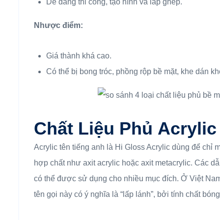
Dễ dàng thi công, tạo hình và lắp ghép.
Nhược điểm:
Giá thành khá cao.
Có thể bị bong tróc, phồng rộp bề mặt, khe dán kh
Chất Liệu Phủ
Acrylic
Acrylic tên tiếng anh là Hi Gloss Acrylic dùng để ch
hợp chất như axit acrylic hoặc axit metacrylic. Các dẫ
có thể được sử dụng cho nhiều mục đích. Ở Việt Nam
tên gọi này có ý nghĩa là “lấp lánh”, bởi tính chất bó