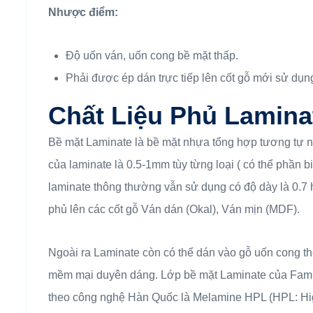
Nhược điểm:
Độ uốn ván, uốn cong bề mặt thấp.
Phải được ép dán trực tiếp lên cốt gỗ mới sử dụ
Chất Liệu Phủ
Lamina
Bề mặt Laminate là bề mặt nhựa tổng hợp tương tự
của laminate là 0.5-1mm tùy từng loại ( có thể phần b
laminate thông thường vẫn sử dụng có độ dày là 0.
phủ lên các cốt gỗ Ván dán (Okal), Ván mịn (MDF).
Ngoài ra Laminate còn có thể dán vào gỗ uốn cong 
mềm mại duyên dáng. Lớp bề mặt Laminate của Fami c
theo công nghệ Hàn Quốc là Melamine HPL (HPL: High