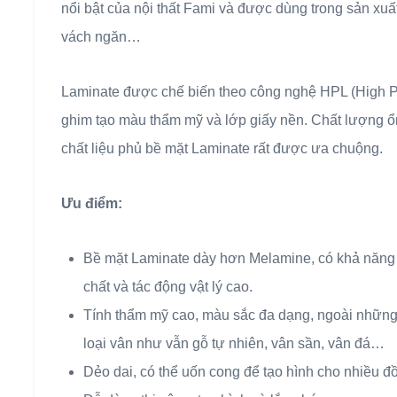
nổi bật của nội thất Fami và được dùng trong sản xuất
vách ngăn…
Laminate được chế biến theo công nghệ HPL (High P
ghim tạo màu thẩm mỹ và lớp giấy nền. Chất lượng ổ
chất liệu phủ bề mặt Laminate rất được ưa chuộng.
Ưu điểm:
Bề mặt Laminate dày hơn Melamine, có khả năng c
chất và tác động vật lý cao.
Tính thẩm mỹ cao, màu sắc đa dạng, ngoài những 
loại vân như vẫn gỗ tự nhiên, vân sần, vân đá…
Dẻo dai, có thể uốn cong để tạo hình cho nhiều đ